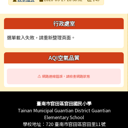
發布日期
瀏覽次數
左邊區域內容
行政處室
選單載入失敗，請重新整理頁面。
AQI空氣品質
⚠️ 網路連線錯誤，請檢查網路狀態
頁尾區域內容
臺南市官田區官田國民小學
Tainan Municipal Guantian District Guantian
Elementary School
學校地址：720 臺南市官田區官田里11號