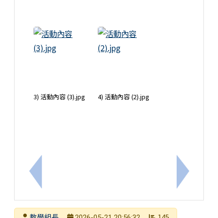
3) 活動內容 (3).jpg
4) 活動內容 (2).jpg
上一筆：轉知學習成就測驗協會擬訂於2026年8月4日（星期二）舉
下一筆：
發布者
教學組長
145
2026-05-21 20:56:32