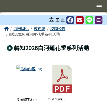
台南市官田國小
導覽列
跳至主內容區
工具列
大
中
小
頁尾區域
主內容區域
Home
官田國小
教務處
校園公告
轉知2026白河蓮花季系列活動
回上頁
轉知2026白河蓮花季系列活動
1) 活動內容.jpg
2) 公文 (6).pdf