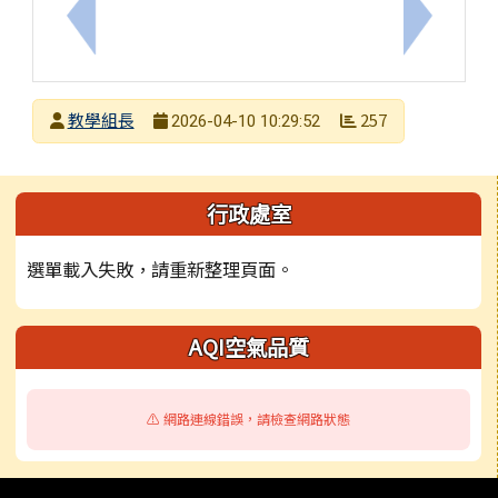
上一筆： 轉知PaGamO 素養學習團隊辦理「投出
下一筆：
發布者
教學組長
257
2026-04-10 10:29:52
發布日期
瀏覽次數
左邊區域內容
行政處室
選單載入失敗，請重新整理頁面。
AQI空氣品質
⚠️ 網路連線錯誤，請檢查網路狀態