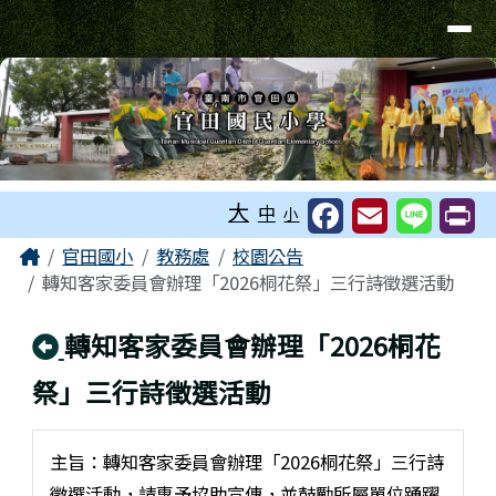
台南市官田國小
導覽列
跳至主內容區
工具列
大
中
小
頁尾區域
主內容區域
Home
官田國小
教務處
校園公告
轉知客家委員會辦理「2026桐花祭」三行詩徵選活動
回上頁
轉知客家委員會辦理「2026桐花
祭」三行詩徵選活動
主旨：轉知客家委員會辦理「2026桐花祭」三行詩
徵選活動，請惠予協助宣傳，並鼓勵所屬單位踴躍