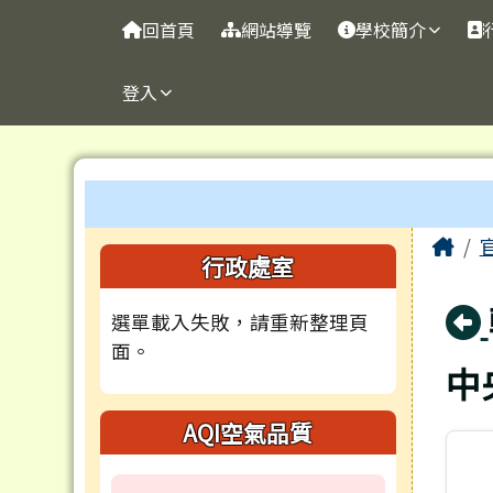
台南市官田國小
導覽列
跳至主內容區
回首頁
網站導覽
學校簡介
登入
工具列
頁尾區域
主
Ho
左邊區域內容
行政處室
選單載入失敗，請重新整理頁
面。
中
AQI空氣品質