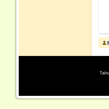
發布
發布
瀏覽
頁尾區域內容
Tain