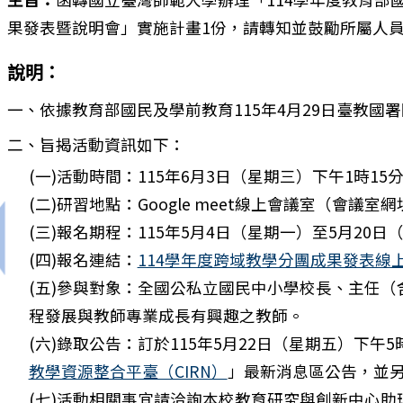
果發表暨說明會」實施計畫1份，請轉知並鼓勵所屬人
說明：
一、依據教育部國民及學前教育115年4月29日臺教國署國字
二、旨揭活動資訊如下：
(一)活動時間：115年6月3日（星期三）下午1時15
(二)研習地點：Google meet線上會議室（會議
(三)報名期程：115年5月4日（星期一）至5月20
上一筆：轉知臺北市立天文科學教育館115年教師天文研
(四)報名連結：
114學年度跨域教學分團成果發表線
(五)參與對象：全國公私立國民中小學校長、主任
程發展與教師專業成長有興趣之教師。
(六)錄取公告：訂於115年5月22日（星期五）下午
教學資源整合平臺（CIRN）
」最新消息區公告，並
(七)活動相關事宜請洽詢本校教育研究與創新中心助理，聯