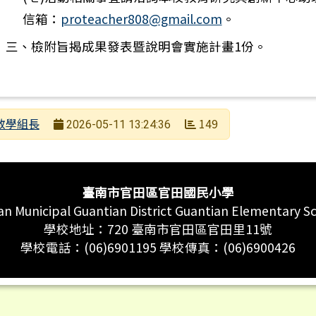
信箱：
proteacher808@gmail.com
。
三、檢附旨揭成果發表暨說明會實施計畫1份。
者
教學組長
149
2026-05-11 13:24:36
日期
次數
臺南市官田區官田國民小學
an Municipal Guantian District Guantian Elementary S
學校地址：720 臺南市官田區官田里11號
學校電話：(06)6901195 學校傳真：(06)6900426