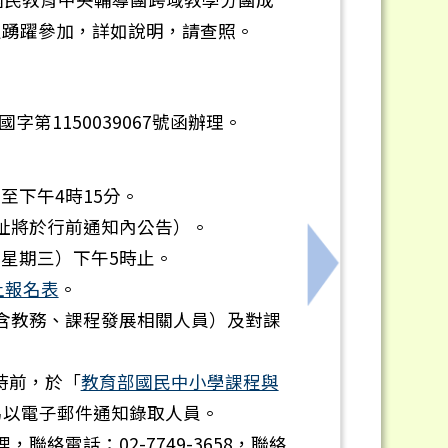
員踴躍參加，詳如說明，請查照。
第1150039067號函辦理。
分至下午4時15分。
室網址將於行前通知內公告）。
日（星期三）下午5時止。
習營活動簡章與課表
下一筆：轉知中
上報名表
。
（含教務、課程發展相關人員）及對課
5時前，於「
教育部國民中小學課程與
另以電子郵件通知錄取人員。
絡電話：02-7749-3658，聯絡