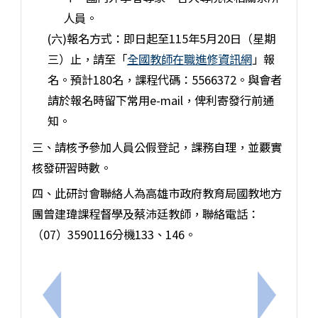
人員。
(六)報名方式：即日起至115年5月20日（星期
三）止，請至「
全國教師在職進修資訊網
」報
名。預計180名，課程代碼：5566372。與會者
請於報名時留下常用e-mail，俾利寄發行前通
知。
三、請核予參加人員公假登記，課務自理，並覈實
核發研習時數。
四、此研討會聯絡人為高雄市政府教育局國教地方
團曾建瑋課程督學及蔡沛廷教師，聯絡電話：
（07）3590116分機133、146。
上一筆：轉知財團法人國語日報社 辦理「守住一個心
下一筆：