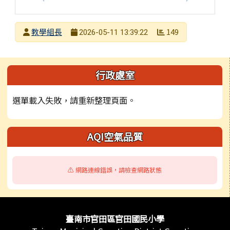
發布者
教學組長
149
2026-05-11 13:39:22
發布日期
瀏覽次數
左邊區域內容
行政處室
選單載入失敗，請重新整理頁面。
AQI空氣品質
⚠️ 網路連線錯誤，請檢查網路狀態
頁尾區域內容
臺南市官田區官田國民小學