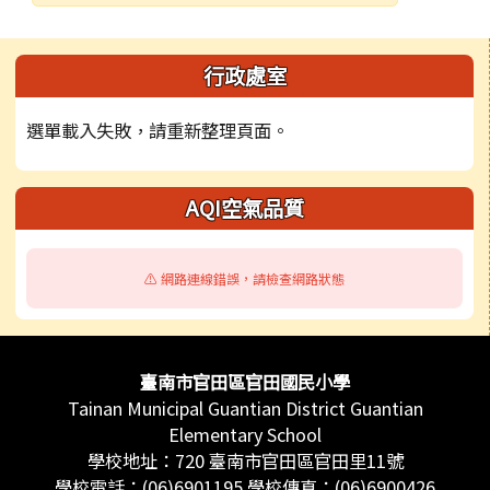
發布日期
瀏覽次數
左邊區域內容
行政處室
選單載入失敗，請重新整理頁面。
AQI空氣品質
⚠️ 網路連線錯誤，請檢查網路狀態
頁尾區域內容
臺南市官田區官田國民小學
Tainan Municipal Guantian District Guantian
Elementary School
學校地址：720 臺南市官田區官田里11號
學校電話：(06)6901195 學校傳真：(06)6900426