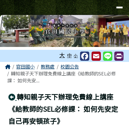
台南市官田國小
導覽列
跳至主內容區
工具列
大
中
小
頁尾區域
主內容區域
Home
官田國小
教務處
校園公告
轉知親子天下辦理免費線上講座《給教師的SEL必修
課： 如何先安...
回上頁
轉知親子天下辦理免費線上講座
《給教師的SEL必修課： 如何先安定
自己再安頓孩子》