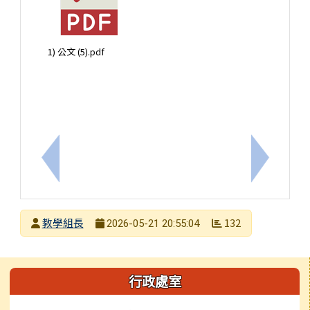
1) 公文 (5).pdf
上一筆：轉知2026白河蓮花季系列活動
下一筆：
發布者
教學組長
132
2026-05-21 20:55:04
發布日期
瀏覽次數
左邊區域內容
行政處室