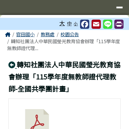
台南市官田國小
導覽列
跳至主內容區
工具列
大
中
小
頁尾區域
主內容區域
Home
官田國小
教務處
校園公告
轉知社團法人中華民國瑩光教育協會辦理「115學年度
無教師證代理...
回上頁
轉知社團法人中華民國瑩光教育協
會辦理「115學年度無教師證代理教
師-全國共學團計畫」