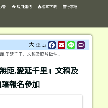
影音
常用連結
檔案下載
行事曆
大
中
小
.愛延千里』文稿及照片徵件...
無距.愛延千里』文稿及
踴躍報名參加