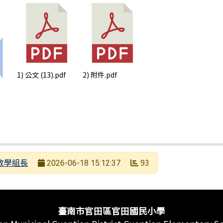
上一筆：115年臺南市暑期無人機足球體驗營實施計畫
1) 公文 (13).pdf
2) 附件.pdf
者
教學組長
93
2026-06-18 15:12:37
日期
次數
臺南市官田區官田國民小學