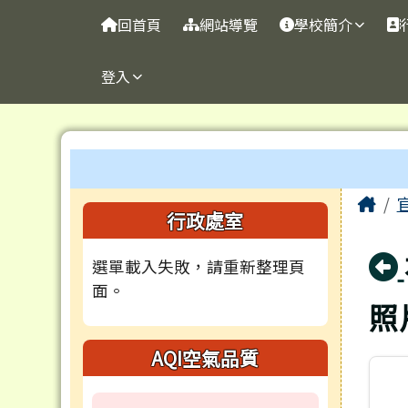
台南市官田國小
導覽列
跳至主內容區
回首頁
網站導覽
學校簡介
登入
工具列
頁尾區域
主
Ho
左邊區域內容
行政處室
選單載入失敗，請重新整理頁
面。
照
AQI空氣品質