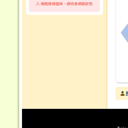
⚠️ 網路連線錯誤，請檢查網路狀態
發布
發布
瀏覽
頁尾區域內容