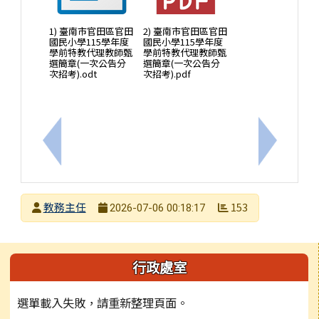
1) 臺南市官田區官田
2) 臺南市官田區官田
國民小學115學年度
國民小學115學年度
學前特教代理教師甄
學前特教代理教師甄
選簡章(一次公告分
選簡章(一次公告分
次招考).odt
次招考).pdf
上一筆：臺南市官田區官田國民小學115學年度普通
下一筆：
發布者
教務主任
153
2026-07-06 00:18:17
發布日期
瀏覽次數
左邊區域內容
行政處室
選單載入失敗，請重新整理頁面。