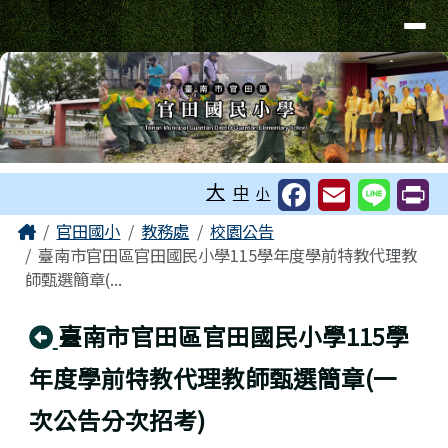
台南市官田國小
導覽列
跳至主內容區
工具列
大
中
小
頁尾區域
主內容區域
Home
官田國小
教務處
校園公告
臺南市官田區官田國民小學115學年度學前特教代理教
師甄選簡章(...
回上頁
臺南市官田區官田國民小學115學
年度學前特教代理教師甄選簡章(一
次公告分次招考)