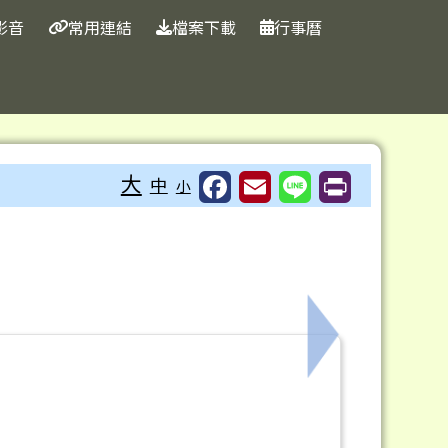
影音
常用連結
檔案下載
行事曆
大
中
小
】
下一筆：【免費