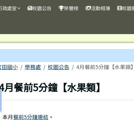
行政處室
校園公告
榮譽榜
活動相簿
校園
內容區域
me
官田國小
學務處
校園公告
4月餐前5分鐘【水果類
回上頁
4月餐前5分鐘【水果類】
上一筆：4/13至4/17期中考社團停課通知
本月
餐前5分鐘連結
。