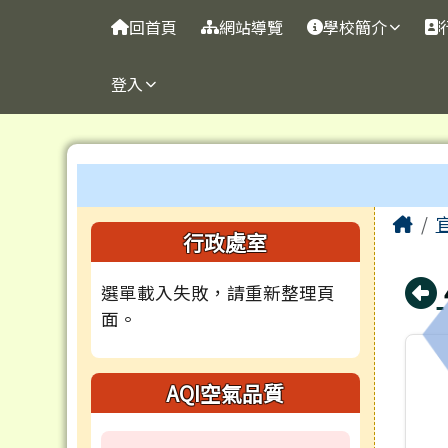
台南市官田國小
導覽列
跳至主內容區
回首頁
網站導覽
學校簡介
登入
工具列
頁尾區域
主
Ho
左邊區域內容
行政處室
選單載入失敗，請重新整理頁
面。
AQI空氣品質