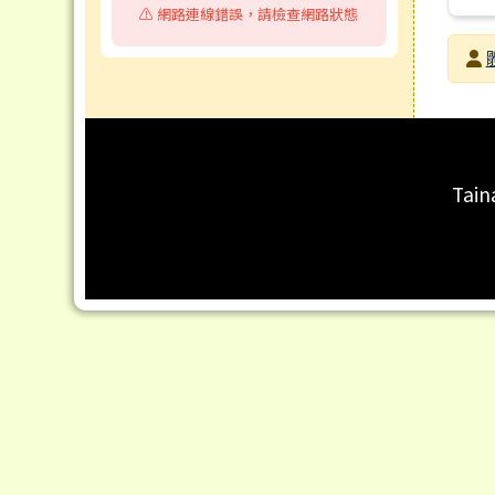
⚠️ 網路連線錯誤，請檢查網路狀態
發布
發布
瀏覽
頁尾區域內容
Tain