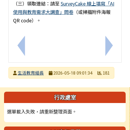
（三）領取連結：請至
SurveyCake 線上填寫「AI
使用與教育需求大調查」問卷
（或掃描附件海報
QR code）。
上一筆：114學年度第二學期動態課程、校隊課程結
下一筆：
發布者
生活教育組長
181
2026-05-18 09:01:34
發布日期
瀏覽次數
左邊區域內容
行政處室
選單載入失敗，請重新整理頁面。