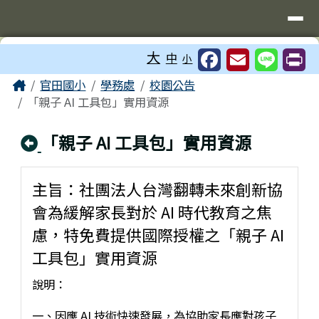
台南市官田國小
導覽列
跳至主內容區
工具列
大
中
小
頁尾區域
主內容區域
Home
官田國小
學務處
校園公告
「親子 AI 工具包」實用資源
回上頁
「親子 AI 工具包」實用資源
主旨：社團法人台灣翻轉未來創新協
會為緩解家長對於 AI 時代教育之焦
慮，特免費提供國際授權之「親子 AI
工具包」實用資源
說明：
一、因應 AI 技術快速發展，為協助家長應對孩子