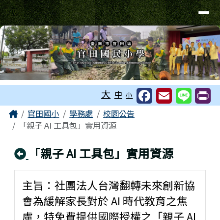
台南市官田國小
導覽列
跳至主內容區
工具列
大
中
小
頁尾區域
主內容區域
Home
官田國小
學務處
校園公告
「親子 AI 工具包」實用資源
回上頁
「親子 AI 工具包」實用資源
主旨：社團法人台灣翻轉未來創新協
會為緩解家長對於 AI 時代教育之焦
慮，特免費提供國際授權之「親子 AI