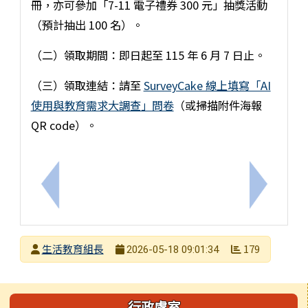
冊，亦可參加「7-11 電子禮券 300 元」抽獎活動
（預計抽出 100 名）。
（二）領取期間：即日起至 115 年 6 月 7 日止。
（三）領取連結：請至
SurveyCake 線上填寫「AI
使用與教育需求大調查」問卷
（或掃描附件海報
QR code）。
上一筆：114學年度第二學期動態課程、校隊課程結
下一筆：
發布者
生活教育組長
179
2026-05-18 09:01:34
發布日期
瀏覽次數
左邊區域內容
行政處室