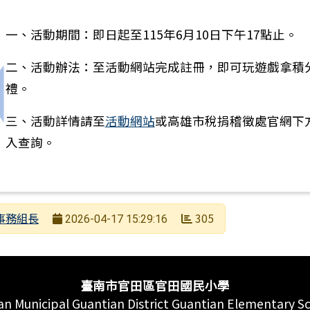
一、活動期間：即日起至115年6月10日下午17點止。
二、活動辦法：至活動網站完成註冊，即可玩遊戲拿積
禮。
上一筆：高雄市稅捐稽徵處舉辦「AI召集令！稅與爭鋒！
三、活動詳情請至
活動網站
或高雄市稅捐稽徵處官網下
入查詢。
者
事務組長
305
2026-04-17 15:29:16
日期
次數
臺南市官田區官田國民小學
an Municipal Guantian District Guantian Elementary S