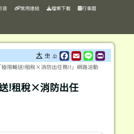
影音
常用連結
檔案下載
行事曆
大
中
小
極限輸送!租稅×消防出任務!!」網路活動
送!租稅×消防出任