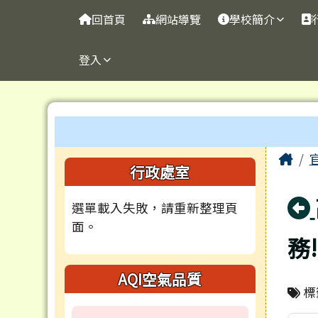
台南市官田國小
導覽列
跳至主內容區
回首頁
網站導覽
學校簡介
登入
工具列
頁尾區域
主
Ho
左邊區域內容
行政處室
選單載入失敗，請重新整理頁
面。
務
AQI空氣品質
標