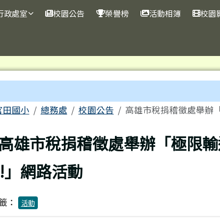
行政處室
校園公告
榮譽榜
活動相簿
校園
內容區域
me
官田國小
總務處
校園公告
高雄市稅捐稽徵處舉辦「
回上頁
高雄市稅捐稽徵處舉辦「極限輸
!!」網路活動
籤：
活動