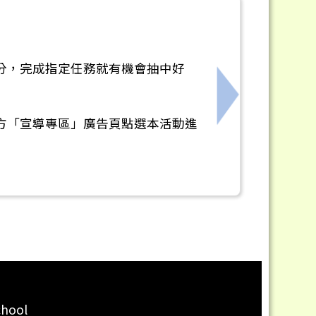
分，完成指定任務就有機會抽中好
」圖卡徵件比賽暨人氣票選活動
下一筆：「公共
方「宣導專區」廣告頁點選本活動進
chool