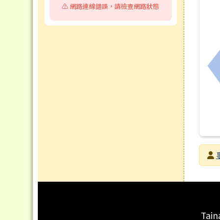
⚠️ 網路連線錯誤，請檢查網路狀態
發布
發布
瀏覽
頁尾區域內容
Tain