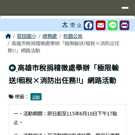
台南市官田國小
導覽列
跳至主內容區
工具列
大
中
小
頁尾區域
主內容區域
Home
官田國小
總務處
校園公告
高雄市稅捐稽徵處舉辦「極限輸送!租稅×消防出任
務!!」網路活動
回上頁
高雄市稅捐稽徵處舉辦「極限輸
送!租稅×消防出任務!!」網路活動
標籤：
活動
一、活動期間：即日起至115年6月10日下午17點
止。