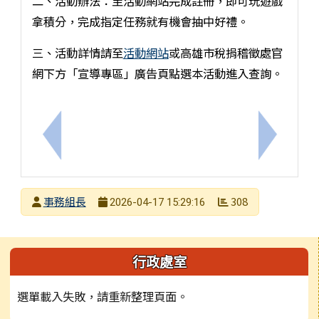
二、活動辦法：至活動網站完成註冊，即可玩遊戲
拿積分，完成指定任務就有機會抽中好禮。
三、活動詳情請至
活動網站
或高雄市稅捐稽徵處官
網下方「宣導專區」廣告頁點選本活動進入查詢。
上一筆：高雄市稅捐稽徵處舉辦「AI召集令！稅與爭
下一筆：
發布者
事務組長
308
2026-04-17 15:29:16
發布日期
瀏覽次數
左邊區域內容
行政處室
選單載入失敗，請重新整理頁面。