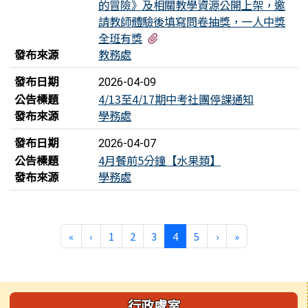
的冒險》及相關教學資源公開上架，邀
請教師體驗後填寫問卷抽獎，一人中獎
有1個附檔
全班有獎
發布來源
教務處
發布日期
2026-04-09
公告標題
4/13至4/17期中考社團停課通知
發布來源
學務處
發布日期
2026-04-07
公告標題
4月餐前5分鐘【水果類】
發布來源
學務處
第一頁
上一頁
(目前頁次)
下一頁
最後頁
«
‹
1
2
3
4
5
›
»
左邊區域內容
行政處室