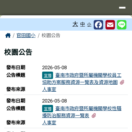
台南市官田國小
導覽列
跳至主內容區
工具列
大
中
小
頁尾區域
主內容區域
Home
官田國小
校園公告
校園公告
新聞列表
發布日期
2026-05-08
公告標題
臺南市政府暨所屬機關學校員工
宣導
有
協助方案服務資源一覽表及資源地圖
發布來源
人事室
發布日期
2026-05-08
公告標題
臺南市政府暨所屬機關學校性騷
宣導
有1個附檔
擾防治服務資源一覽表
發布來源
人事室