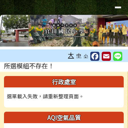
台南市官田國小
導覽列
跳至主內容區
工具列
大
中
小
頁尾區域
主內容區域
所選模組不存在！
左邊區域內容
行政處室
選單載入失敗，請重新整理頁面。
AQI空氣品質