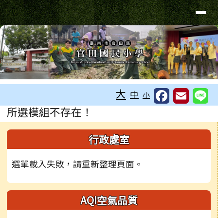
台南市官田國小
導覽列
跳至主內容區
工具列
大
中
小
頁尾區域
主內容區域
所選模組不存在！
左邊區域內容
行政處室
選單載入失敗，請重新整理頁面。
AQI空氣品質